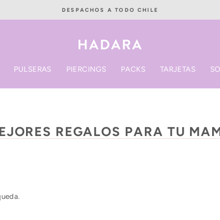
DESPACHOS A TODO CHILE
diapositivas
pausa
PULSERAS
PIERCINGS
PACKS
TARJETAS
S
EJORES REGALOS PARA TU MA
queda.