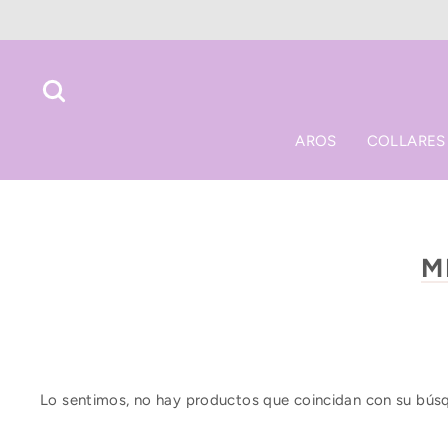
Ir
directamente
al
contenido
Buscar
AROS
COLLARES
M
0 artículos
Lo sentimos, no hay productos que coincidan con su bús